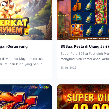
ngan Gurun yang
898aa: Pesta di Ujung Jari
Super Peru 898aa Fest oleh Pra
n di Meerkat Mayhem terasa
menghadirkan kemeriahan karna
reruntuhan kuno yang penuh
langsung ke layar ponsel Anda
18 Jul 2026
embunyi di setiap putarannya.
yang...