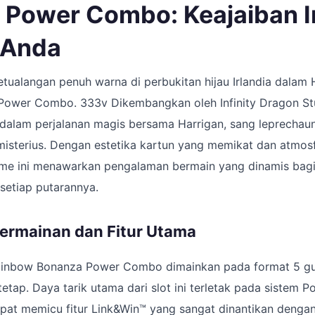
Power Combo: Keajaiban I
 Anda
etualangan penuh warna di perbukitan hijau Irlandia dalam 
ower Combo. 333v Dikembangkan oleh Infinity Dragon Stud
lam perjalanan magis bersama Harrigan, sang leprechaun 
 misterius. Dengan estetika kartun yang memikat dan atmo
me ini menawarkan pengalaman bermain yang dinamis bagi 
 setiap putarannya.
ermainan dan Fitur Utama
Rainbow Bonanza Power Combo dimainkan pada format 5 g
etap. Daya tarik utama dari slot ini terletak pada sistem
dapat memicu fitur Link&Win™ yang sangat dinantikan den