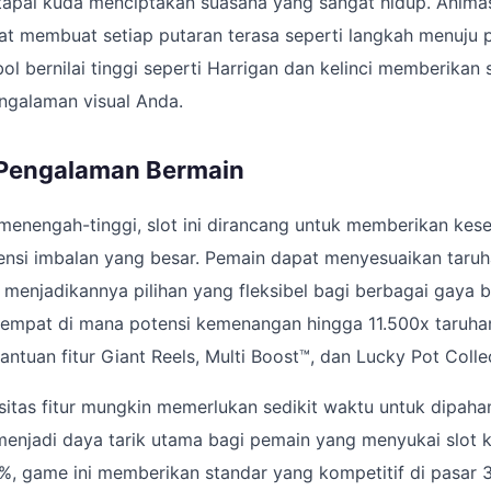
a tapal kuda menciptakan suasana yang sangat hidup. Anima
t membuat setiap putaran terasa seperti langkah menuju 
bol bernilai tinggi seperti Harrigan dan kelinci memberikan
ngalaman visual Anda.
 Pengalaman Bermain
 menengah-tinggi, slot ini dirancang untuk memberikan ke
ensi imbalan yang besar. Pemain dapat menyesuaikan taru
, menjadikannya pilihan yang fleksibel bagi berbagai gaya b
empat di mana potensi kemenangan hingga 11.500x taruhan 
ntuan fitur Giant Reels, Multi Boost™, dan Lucky Pot Colle
itas fitur mungkin memerlukan sedikit waktu untuk dipaha
 menjadi daya tarik utama bagi pemain yang menyukai slot k
, game ini memberikan standar yang kompetitif di pasar 33