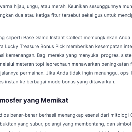
warna hijau, ungu, atau merah. Keunikan sesungguhnya mun
gkan dua atau ketiga fitur tersebut sekaligus untuk menci
kung seperti Base Game Instant Collect memungkinkan Anda
ra Lucky Treasure Bonus Pick memberikan kesempatan inte
si kemenangan. Bagi mereka yang menyukai progres, sis
melalui meteran topi leprechaun menawarkan peningkatan f
rjalannya permainan. Jika Anda tidak ingin menunggu, opsi
es instan ke berbagai mode bonus yang ditawarkan.
tmosfer yang Memikat
udios benar-benar berhasil menangkap esensi dari mitologi C
bukitan yang subur, pelangi yang membentang, dan simbol-