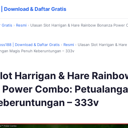
 | Download & Daftar Gratis
 Gratis
›
Resmi
›
Ulasan Slot Harrigan & Hare Rainbow Bonanza Power
joss188 | Download & Daftar Gratis
›
Resmi
›
Ulasan Slot Harrigan & Har
ngan Magis Penuh Keberuntungan – 333v
lot Harrigan & Hare Rainbo
 Power Combo: Petualanga
eberuntungan – 333v