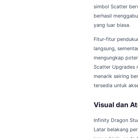
simbol Scatter ber
berhasil menggabun
yang luar biasa.
Fitur-fitur pendu
langsung, sementa
mengungkap poten
Scatter Upgrades 
menarik seiring be
tersedia untuk aks
Visual dan A
Infinity Dragon St
Latar belakang per