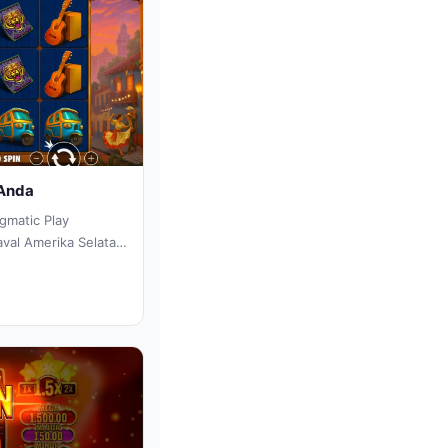
 Anda
gmatic Play
val Amerika Selatan
. Dengan desain